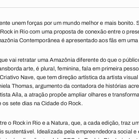
ente unem forças por um mundo melhor e mais bonito. S
 Rock in Rio com uma proposta de conexão entre o pres
mazônia Contemporânea é apresentado aos fãs em uma d
ue vai retratar uma Amazônia diferente do que o públic
sborda arte, é plural, feminina, fala em primeira pessoa
Criativo Nave, que tem direção artística da artista visu
iela Thomas, argumento da contadora de histórias acre
rtista Aíla, a atração propõe ampliar olhares e transfo
e os sete dias na Cidade do Rock.
e o Rock in Rio e a Natura, que, a cada edição, traz u
s sustentável. Idealizada pela empreendedora social e e