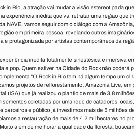
ck in Rio, a atração vai mudar a visão estereotipada q
 experiência inédita que vai retratar uma região que tr
io da NAVE, vamos seguir com o diálogo com a Amazônia
a região em primeira pessoa, revelando outros imaginári
da e protagonizada por artistas contemporâneos da regi
 experiência inédita totalmente sinestésica e imersiva
da e pop. Quem estiver na Cidade do Rock não poderá p
 complementa "O Rock in Rio tem há algum tempo um olha
zamos projetos de reflorestamento, Amazonia Live, em 
al (ISA) que já realizou o plantio de mais de 3.8 milhõ
om sementes coletadas por uma rede de catadores locais,
s parceiros e público já investimos mais de 5 milhões d
oiamos a restauração de mais de 4.2 mil hectares no pr
Muito além de melhorar a qualidade da floresta, busca