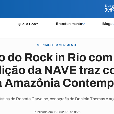
Siga 
Siga 
Entretenimento
Blogs
Qual a Boa?
MERCADO EM MOVIMENTO
 do Rock in Rio com
dição da NAVE traz c
a Amazônia Contem
rtística de Roberta Carvalho, cenografia de Daniela Thomas e a
Publicado em 11/08/2022 às 8:26