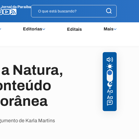
o
o
Jornal da Paraíba
Jornal da Paraíba
Editorias
Mais
Editais
 a Natura,
onteúdo
porânea
rgumento de Karla Martins