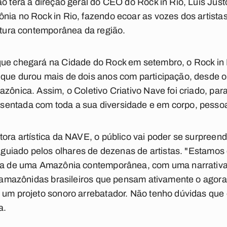
o terá a direção geral do CEO do Rock in Rio, Luis Just
nia no Rock in Rio, fazendo ecoar as vozes dos artista
ultura contemporânea da região.
que chegará na Cidade do Rock em setembro, o Rock in
que durou mais de dois anos com participação, desde o i
azônica. Assim, o Coletivo Criativo Nave foi criado, pa
entada com toda a sua diversidade e em corpo, pesso
tora artística da NAVE, o público vai poder se surpreen
o, guiado pelos olhares de dezenas de artistas. "Estamo
ala de uma Amazônia contemporânea, com uma narrativa 
as amazônidas brasileiros que pensam ativamente o agor
 um projeto sonoro arrebatador. Não tenho dúvidas que 
a.