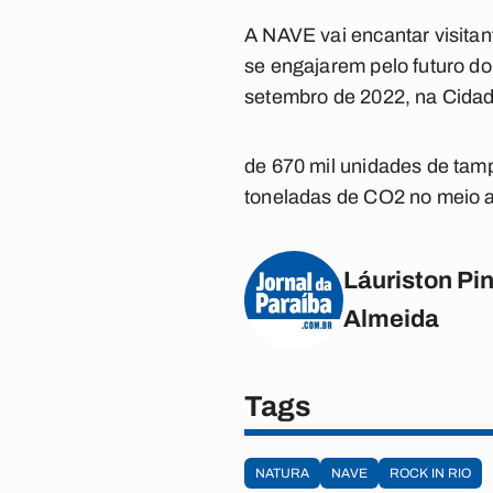
A NAVE vai encantar visita
se engajarem pelo futuro do 
setembro de 2022, na Cidade
de 670 mil unidades de tam
toneladas de CO2 no meio 
Láuriston Pin
Almeida
Tags
NATURA
NAVE
ROCK IN RIO