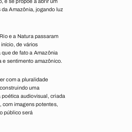
o, e se propõe a abrir um
s da Amazônia, jogando luz
 Rio e a Natura passaram
nício, de vários
ra que de fato a Amazônia
a e sentimento amazônico.
der com a pluralidade
s construindo uma
poética audiovisual, criada
a, com imagens potentes,
o público será