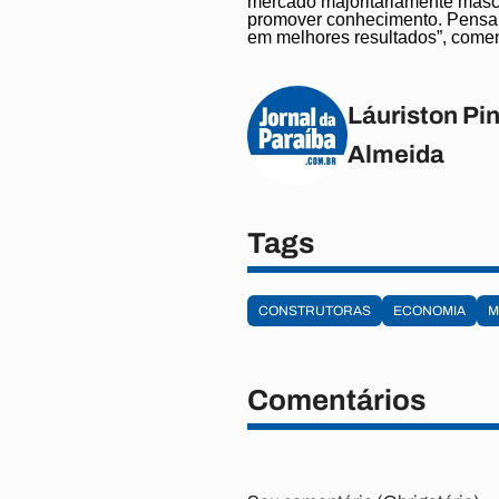
mercado majoritariamente mascul
promover conhecimento. Pensam
em melhores resultados”, comen
Láuriston Pin
Almeida
Tags
CONSTRUTORAS
ECONOMIA
M
Comentários