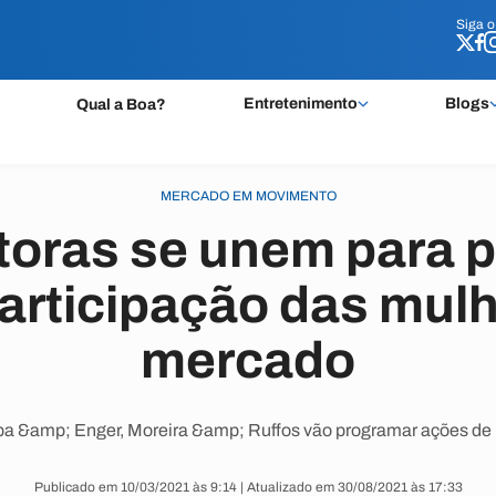
Siga 
Siga 
Entretenimento
Blogs
Qual a Boa?
MERCADO EM MOVIMENTO
toras se unem para 
articipação das mul
mercado
 &amp; Enger, Moreira &amp; Ruffos vão programar ações de
Publicado em 10/03/2021 às 9:14 | Atualizado em 30/08/2021 às 17:33