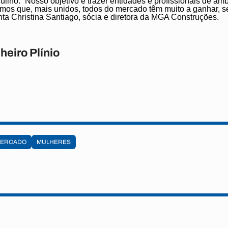
ino. “Nosso objetivo é trazer entidades e profissionais de amb
os que, mais unidos, todos do mercado têm muito a ganhar, se
ta Christina Santiago, sócia e diretora da MGA Construções.
heiro Plínio
ERCADO
MULHERES