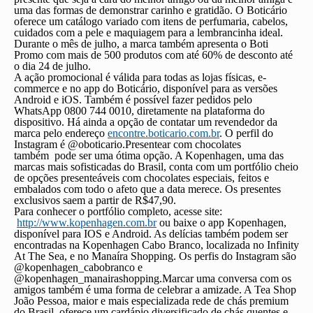
uma das formas de demonstrar carinho e gratidão. O Boticário
oferece um catálogo variado com itens de perfumaria, cabelos,
cuidados com a pele e maquiagem para a lembrancinha ideal.
Durante o mês de julho, a marca também apresenta o Boti
Promo com mais de 500 produtos com até 60% de desconto até
o dia 24 de julho.
A ação promocional é válida para todas as lojas físicas, e-
commerce e no app do Boticário, disponível para as versões
Android e iOS. Também é possível fazer pedidos pelo
WhatsApp 0800 744 0010, diretamente na plataforma do
dispositivo. Há ainda a opção de contatar um revendedor da
marca pelo endereço
encontre.boticario.
com.br
. O perfil do
Instagram é @oboticario.Presentear com chocolates
também pode ser uma ótima opção. A Kopenhagen, uma das
marcas mais sofisticadas do Brasil, conta com um portfólio cheio
de opções presenteáveis com chocolates especiais, feitos e
embalados com todo o afeto que a data merece. Os presentes
exclusivos saem a partir de R$47,90.
Para conhecer o portfólio completo, acesse site:
http://www.kopenhagen.com.br
ou baixe o app Kopenhagen,
disponível para IOS e Android. As delícias também podem ser
encontradas na Kopenhagen Cabo Branco, localizada no Infinity
At The Sea, e no Manaíra Shopping. Os perfis do Instagram são
@kopenhagen_cabobranco e
@kopenhagen_manairashopping.Marcar uma conversa com os
amigos também é uma forma de celebrar a amizade. A Tea Shop
João Pessoa, maior e mais especializada rede de chás premium
do Brasil, oferece um cardápio diversificado de chás quentes e