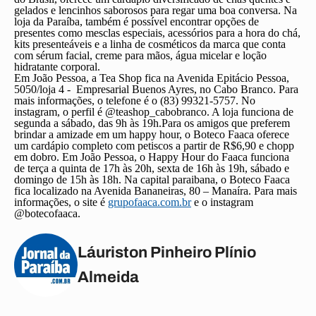
gelados e lencinhos saborosos para regar uma boa conversa. Na
loja da Paraíba, também é possível encontrar opções de
presentes como mesclas especiais, acessórios para a hora do chá,
kits presenteáveis e a linha de cosméticos da marca que conta
com sérum facial, creme para mãos, água micelar e loção
hidratante corporal.
Em João Pessoa, a Tea Shop fica na Avenida Epitácio Pessoa,
5050/loja 4 - Empresarial Buenos Ayres, no Cabo Branco. Para
mais informações, o telefone é o (83) 99321-5757. No
instagram, o perfil é @teashop_cabobranco. A loja funciona de
segunda a sábado, das 9h às 19h.Para os amigos que preferem
brindar a amizade em um happy hour, o Boteco Faaca oferece
um cardápio completo com petiscos a partir de R$6,90 e chopp
em dobro. Em João Pessoa, o Happy Hour do Faaca funciona
de terça a quinta de 17h às 20h, sexta de 16h às 19h, sábado e
domingo de 15h às 18h. Na capital paraibana, o Boteco Faaca
fica localizado na Avenida Bananeiras, 80 – Manaíra. Para mais
informações, o site é
grupofaaca.com.br
e o instagram
@botecofaaca.
Láuriston Pinheiro Plínio
Almeida