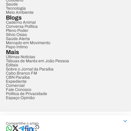
Cotidiano
Saúde
Tecnologia
Meio Ambiente
Blogs
Caderno Animal
Conversa Política
Pleno Poder
Sílvio Osias
Saúde Alerta
Mercado em Movimento
Papo Íntimo
Mais
Últimas Notícias
Tábuas de Marés em João Pessoa
Editais
Sobre o Jornal da Paraíba
Cabo Branco FM
CBN Paraíba
Expediente
Comercial
Fale Conosco
Política de Privacidade
Espaço Opinião
© REDE PARAÍBA DE COMUNICAÇÃO
Compartilhe o artigo
Developed by
Designed by