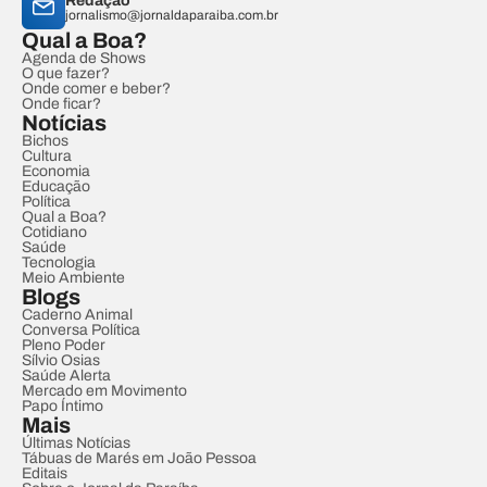
Redação
jornalismo@jornaldaparaiba.com.br
Qual a Boa?
Agenda de Shows
O que fazer?
Onde comer e beber?
Onde ficar?
Notícias
Bichos
Cultura
Economia
Educação
Política
Qual a Boa?
Cotidiano
Saúde
Tecnologia
Meio Ambiente
Blogs
Caderno Animal
Conversa Política
Pleno Poder
Sílvio Osias
Saúde Alerta
Mercado em Movimento
Papo Íntimo
Mais
Últimas Notícias
Tábuas de Marés em João Pessoa
Editais