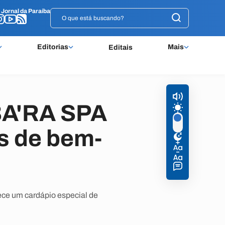
o
o
Jornal da Paraíba
Jornal da Paraíba
Editorias
Mais
Editais
 BA'RA SPA
s de bem-
ece um cardápio especial de