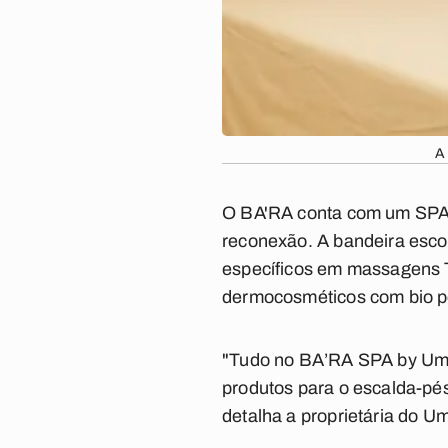
A 
O BA'RA conta com um SPA p
reconexão. A bandeira escol
específicos em massagens Th
dermocosméticos com bio p
"Tudo no BA’RA SPA by Umi 
produtos para o escalda-pé
detalha a proprietária do 