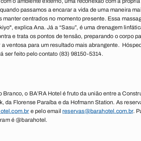
com o ambiente externo, uma reconexão com a própria 
quando passamos a encarar a vida de uma maneira mais 
os manter centrados no momento presente. Essa massa
iyo", explica Ana. Já a “Sasu”, é uma drenagem linfátic
ra e trata os pontos de tensão, preparando o corpo par
 a ventosa para um resultado mais abrangente. Hóspede
ser feito pelo contato (83) 98150-5314.
 Branco, o BA’RA Hotel é fruto da união entre a Constr
k, da Florense Paraíba e da Hofmann Station. As reser
hotel.com.br
e pelo email
reservas@barahotel.com.br
. 
agram é @barahotel.