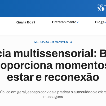
Siga 
Siga 
Entretenimento
Blogs
Qual a Boa?
MERCADO EM MOVIMENTO
ia multissensorial:
roporciona momento
estar e reconexão
úblico em geral, espaço convida a praticar o autocuidado e ofer
massagens