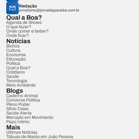
Redação
jornalismo@jornaldaparaiba.com.br
Qual a Boa?
Agenda de Shows
O que fazer?
Onde comer e beber?
Onde ficar?
Notícias
Bichos
Cultura
Economia
Educação
Política
Qual a Boa?
Cotidiano
Saúde
Tecnologia
Meio Ambiente
Blogs
Caderno Animal
Conversa Política
Pleno Poder
Sílvio Osias
Saúde Alerta
Mercado em Movimento
Papo Íntimo
Mais
Últimas Notícias
Tábuas de Marés em João Pessoa