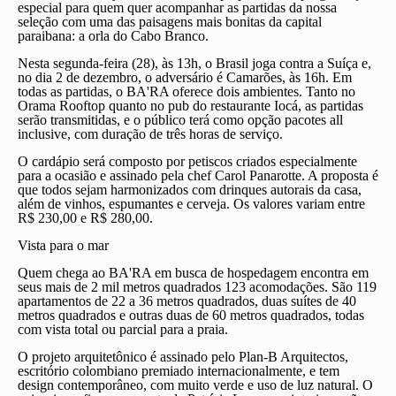
especial para quem quer acompanhar as partidas da nossa
seleção com uma das paisagens mais bonitas da capital
paraibana: a orla do Cabo Branco.
Nesta segunda-feira (28), às 13h, o Brasil joga contra a Suíça e,
no dia 2 de dezembro, o adversário é Camarões, às 16h. Em
todas as partidas, o BA'RA oferece dois ambientes. Tanto no
Orama Rooftop quanto no pub do restaurante Iocá, as partidas
serão transmitidas, e o público terá como opção pacotes all
inclusive, com duração de três horas de serviço.
O cardápio será composto por petiscos criados especialmente
para a ocasião e assinado pela chef Carol Panarotte. A proposta é
que todos sejam harmonizados com drinques autorais da casa,
além de vinhos, espumantes e cerveja. Os valores variam entre
R$ 230,00 e R$ 280,00.
Vista para o mar
Quem chega ao BA'RA em busca de hospedagem encontra em
seus mais de 2 mil metros quadrados 123 acomodações. São 119
apartamentos de 22 a 36 metros quadrados, duas suítes de 40
metros quadrados e outras duas de 60 metros quadrados, todas
com vista total ou parcial para a praia.
O projeto arquitetônico é assinado pelo Plan-B Arquitectos,
escritório colombiano premiado internacionalmente, e tem
design contemporâneo, com muito verde e uso de luz natural. O