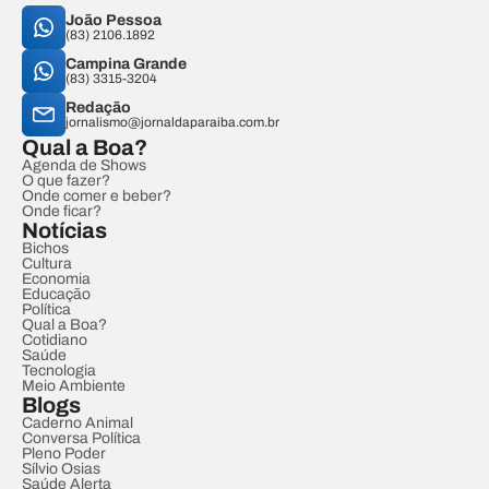
João Pessoa
(83) 2106.1892
Campina Grande
(83) 3315-3204
Redação
jornalismo@jornaldaparaiba.com.br
Qual a Boa?
Agenda de Shows
O que fazer?
Onde comer e beber?
Onde ficar?
Notícias
Bichos
Cultura
Economia
Educação
Política
Qual a Boa?
Cotidiano
Saúde
Tecnologia
Meio Ambiente
Blogs
Caderno Animal
Conversa Política
Pleno Poder
Sílvio Osias
Saúde Alerta