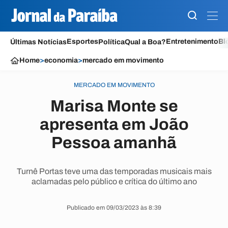
Esportes
Entretenimento
Bl
Últimas Notícias
Política
Qual a Boa?
Home
>
economia
>
mercado em movimento
MERCADO EM MOVIMENTO
Marisa Monte se
apresenta em João
Pessoa amanhã
Turnê Portas teve uma das temporadas musicais mais
aclamadas pelo público e crítica do último ano
Publicado em 09/03/2023 às 8:39