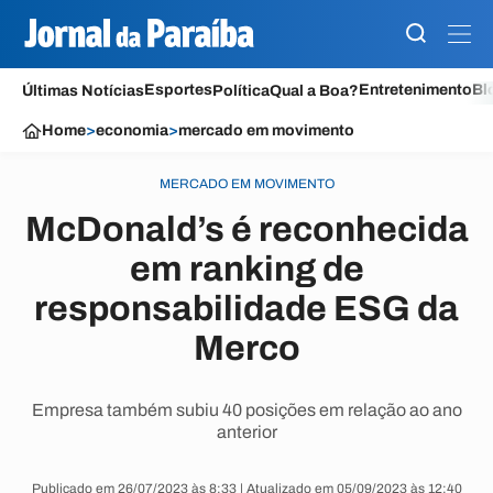
Esportes
Entretenimento
Bl
Últimas Notícias
Política
Qual a Boa?
Home
>
economia
>
mercado em movimento
MERCADO EM MOVIMENTO
McDonald’s é reconhecida
em ranking de
responsabilidade ESG da
Merco
Empresa também subiu 40 posições em relação ao ano
anterior
Publicado em 26/07/2023 às 8:33 | Atualizado em 05/09/2023 às 12:40