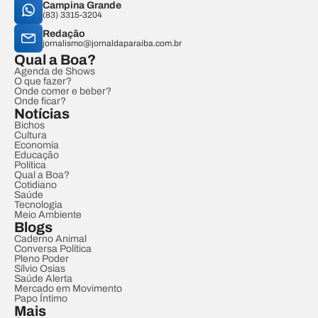
Campina Grande
(83) 3315-3204
Redação
jornalismo@jornaldaparaiba.com.br
Qual a Boa?
Agenda de Shows
O que fazer?
Onde comer e beber?
Onde ficar?
Notícias
Bichos
Cultura
Economia
Educação
Política
Qual a Boa?
Cotidiano
Saúde
Tecnologia
Meio Ambiente
Blogs
Caderno Animal
Conversa Política
Pleno Poder
Sílvio Osias
Saúde Alerta
Mercado em Movimento
Papo Íntimo
Mais