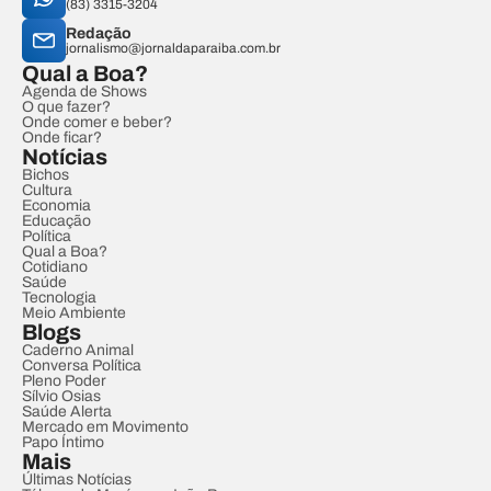
(83) 3315-3204
Redação
jornalismo@jornaldaparaiba.com.br
Qual a Boa?
Agenda de Shows
O que fazer?
Onde comer e beber?
Onde ficar?
Notícias
Bichos
Cultura
Economia
Educação
Política
Qual a Boa?
Cotidiano
Saúde
Tecnologia
Meio Ambiente
Blogs
Caderno Animal
Conversa Política
Pleno Poder
Sílvio Osias
Saúde Alerta
Mercado em Movimento
Papo Íntimo
Mais
Últimas Notícias