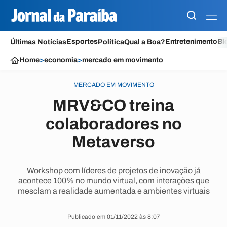
Esportes
Entretenimento
Bl
Últimas Notícias
Política
Qual a Boa?
Home
>
economia
>
mercado em movimento
MERCADO EM MOVIMENTO
MRV&CO treina
colaboradores no
Metaverso
Workshop com líderes de projetos de inovação já
acontece 100% no mundo virtual, com interações que
mesclam a realidade aumentada e ambientes virtuais
Publicado em 01/11/2022 às 8:07