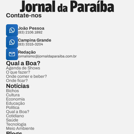
Contate-nos
João Pessoa
(83) 2106.1892
Campina Grande
(83) 3315-3204
Redação
jornalismo@jornaldaparaiba.com.br
Qual a Boa?
Agenda de Shows
O que fazer?
Onde comer e beber?
Onde ficar?
Notícias
Bichos
Cultura
Economia
Educação
Política
Qual a Boa?
Cotidiano
Saúde
Tecnologia
Meio Ambiente
Blogs