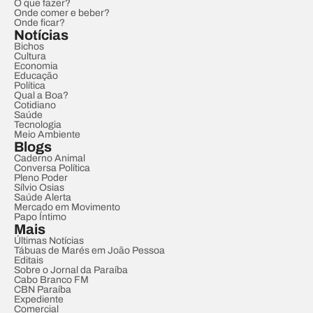
O que fazer?
Onde comer e beber?
Onde ficar?
Notícias
Bichos
Cultura
Economia
Educação
Política
Qual a Boa?
Cotidiano
Saúde
Tecnologia
Meio Ambiente
Blogs
Caderno Animal
Conversa Política
Pleno Poder
Sílvio Osias
Saúde Alerta
Mercado em Movimento
Papo Íntimo
Mais
Últimas Notícias
Tábuas de Marés em João Pessoa
Editais
Sobre o Jornal da Paraíba
Cabo Branco FM
CBN Paraíba
Expediente
Comercial