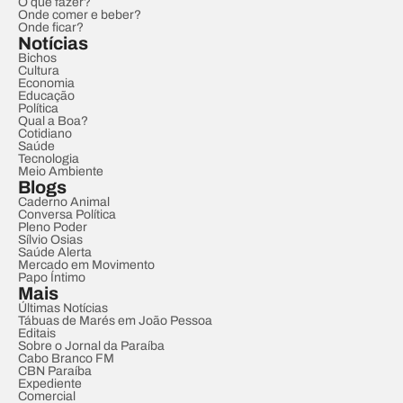
O que fazer?
Onde comer e beber?
Onde ficar?
Notícias
Bichos
Cultura
Economia
Educação
Política
Qual a Boa?
Cotidiano
Saúde
Tecnologia
Meio Ambiente
Blogs
Caderno Animal
Conversa Política
Pleno Poder
Sílvio Osias
Saúde Alerta
Mercado em Movimento
Papo Íntimo
Mais
Últimas Notícias
Tábuas de Marés em João Pessoa
Editais
Sobre o Jornal da Paraíba
Cabo Branco FM
CBN Paraíba
Expediente
Comercial