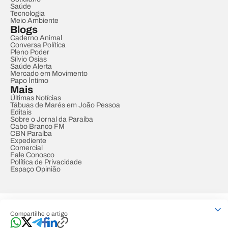
Saúde
Tecnologia
Meio Ambiente
Blogs
Caderno Animal
Conversa Política
Pleno Poder
Sílvio Osias
Saúde Alerta
Mercado em Movimento
Papo Íntimo
Mais
Últimas Notícias
Tábuas de Marés em João Pessoa
Editais
Sobre o Jornal da Paraíba
Cabo Branco FM
CBN Paraíba
Expediente
Comercial
Fale Conosco
Política de Privacidade
Espaço Opinião
© REDE PARAÍBA DE COMUNICAÇÃO
Compartilhe o artigo
Developed by
Designed by