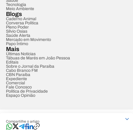
Saúde
Tecnologia
Meio Ambiente
Blogs
Caderno Animal
Conversa Política
Pleno Poder
Sílvio Osias
Saúde Alerta
Mercado em Movimento
Papo Íntimo
Mais
Últimas Notícias
Tábuas de Marés em João Pessoa
Editais
Sobre o Jornal da Paraíba
Cabo Branco FM
CBN Paraíba
Expediente
Comercial
Fale Conosco
Política de Privacidade
Espaço Opinião
© REDE PARAÍBA DE COMUNICAÇÃO
Compartilhe o artigo
Developed by
Designed by