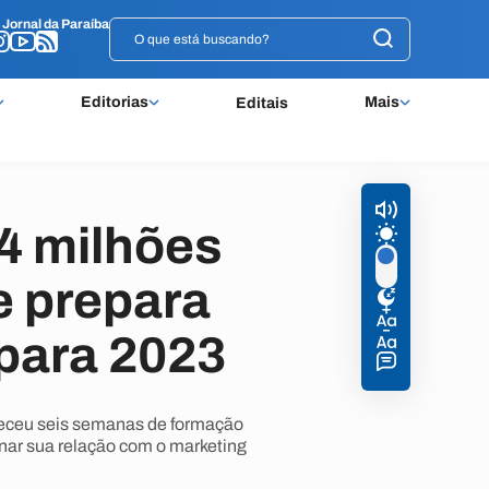
o
o
Jornal da Paraíba
Jornal da Paraíba
Editorias
Mais
Editais
64 milhões
e prepara
para 2023
receu seis semanas de formação
onar sua relação com o marketing