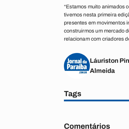
“Estamos muito animados co
tivemos nesta primeira ediç
presentes em movimentos i
construirmos um mercado de
relacionam com criadores de
Láuriston Pin
Almeida
Tags
Comentários