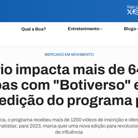
Siga 
Siga 
Entretenimento
Blogs
Qual a Boa?
MERCADO EM MOVIMENTO
io impacta mais de 
as com "Botiverso" 
edição do programa 
a, o programa recebeu mais de 1200 vídeos de inscrição e ofe
inalistas; para 2023, marca quer uma nova edição para revoluci
de influência