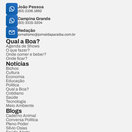
João Pessoa
(83) 2106.1892
Campina Grande
(83) 3315-3204
Redação
jornalismo@jornaldaparaiba.com.br
Qual a Boa?
Agenda de Shows
O que fazer?
Onde comer e beber?
Onde ficar?
Notícias
Bichos
Cultura
Economia
Educação
Política
Qual a Boa?
Cotidiano
Saúde
Tecnologia
Meio Ambiente
Blogs
Caderno Animal
Conversa Política
Pleno Poder
Sílvio Osias