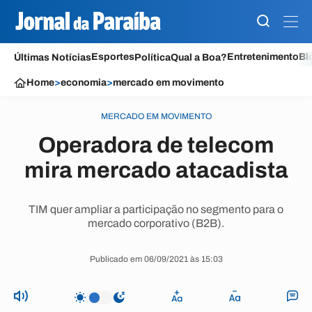
Esportes
Entretenimento
Bl
Últimas Notícias
Política
Qual a Boa?
Home
>
economia
>
mercado em movimento
MERCADO EM MOVIMENTO
Operadora de telecom
mira mercado atacadista
TIM quer ampliar a participação no segmento para o
mercado corporativo (B2B).
Publicado em 06/09/2021 às 15:03