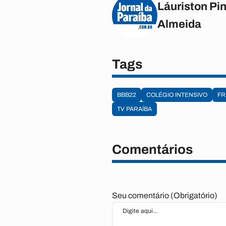
Láuriston Pin
Almeida
Tags
BBB22
COLÉGIO INTENSIVO
FR
TV PARAÍBA
Comentários
Seu comentário (Obrigatório)