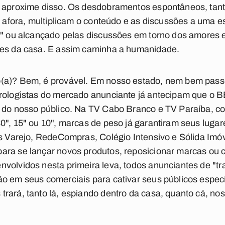
e aproxime disso. Os desdobramentos espontâneos, tant
ís afora, multiplicam o conteúdo e as discussões a uma e
o" ou alcançado pelas discussões em torno dos amores e
tes da casa. E assim caminha a humanidade.
(a)? Bem, é provável. Em nosso estado, nem bem passou
orologistas do mercado anunciante já antecipam que o 
 do nosso público. Na TV Cabo Branco e TV Paraíba, com
0", 15" ou 10", marcas de peso já garantiram seus lugare
as Varejo, RedeCompras, Colégio Intensivo e Sólida Im
ara se lançar novos produtos, reposicionar marcas ou 
volvidos nesta primeira leva, todos anunciantes de "tra
o em seus comerciais para cativar seus públicos especí
rará, tanto lá, espiando dentro da casa, quanto cá, nos