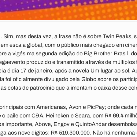
 Sim, mas desta vez, a frase não é sobre Twin Peaks, sé
em escala global, com o público mais chegado em cinem
re a vigésima segunda edição do Big Brother Brasil, 
aevento produzido e transmitido através de múltiplos 
reia é dia 17 de janeiro, após a novela Um lugar ao sol. 
 foi oficialmente divulgado pela Globo sobre os partici
as cotas de patrocínio que alimentam o caixa desse col
 principais com Americanas, Avon e PicPay; onde cada 
e o baile com C&A, Heineken e Seara, com R$ 69,4 milh
s importante, Above, Engov e QuintoAndar desembolsa
hega aos nove dígitos: R$ 519.300.000. Não há nenhuma 