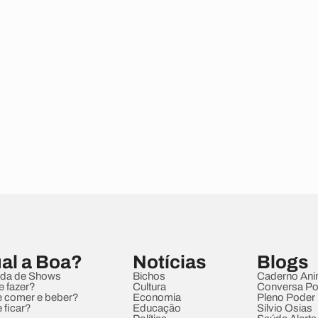
al a Boa?
Notícias
Blogs
da de Shows
Bichos
Caderno Ani
e fazer?
Cultura
Conversa Pol
 comer e beber?
Economia
Pleno Poder
 ficar?
Educação
Sílvio Osias