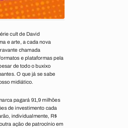
rie cult de David
a e arte, a cada nova
doravante chamada
formatos e plataformas pela
Apesar de todo o buxixo
pantes. O que já se sabe
osso midiático.
marca pagará 91,9 milhões
ões de investimento cada
rão, individualmente, R$
outra ação de patrocínio em