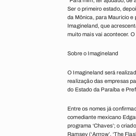
"Para mim, ter ajudado, de 
Ser o primeiro estado, dep
da Mônica, para Mauricio e 
Imagineland, que acrescenta
muito mais vai acontecer. 
Sobre o Imagineland
O Imagineland será realiza
realização das empresas pa
do Estado da Paraíba e Pre
Entre os nomes já confirmad
comediante mexicano Edgar 
programa ‘Chaves’; o criad
Ramsey (‘Arrrow’, ‘The Flash