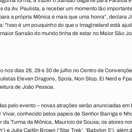
alguma forma, a trazer o Sansão Gigante para Paraíba é
ois da Av. Paulista, a receber um momento tão importan
para a própria Mônica é mais que uma honra”, declara JP
: "Isso é um pouquinho do que o Imagineland está ajuda
O maior Sansão do mundo tinha de estar no Maior São J
do nos dias 28, 29 e 30 de julho no Centro de Convenç
ulistas Eleven Dragons, Spola, Non Stop, Ei Nerd e Fp
feitura de João Pessoa.
as pelo evento – novas atrações serão anunciadas em b
Vivar, conhecido pelos papeis de Senhor Barriga e Nh
or da Turma da Mônica, Mauricio de Sousa; os atores n
’) e Julie Caitlin Brown (‘Star Trek’, ‘Babylon 5’), alé