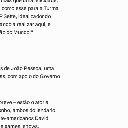
 mais que uma felicidade.
te como esse para a Turma
 Sette, idealizador do
ndo a realizar aqui, e
oão do Mundo!"
ões de João Pessoa, uma
ass, com apoio do Governo
reve – estão o ator e
onho, ambos do lendário
orte-americanos David
m de games, shows,