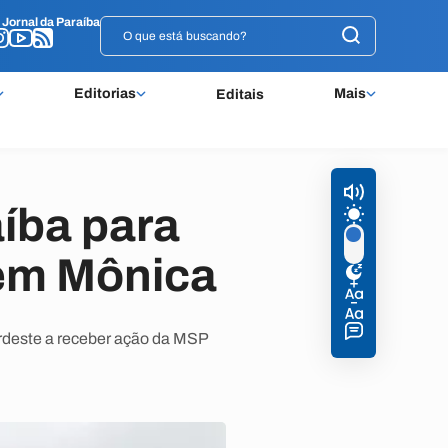
o
o
Jornal da Paraíba
Jornal da Paraíba
Editorias
Mais
Editais
íba para
gem Mônica
ordeste a receber ação da MSP