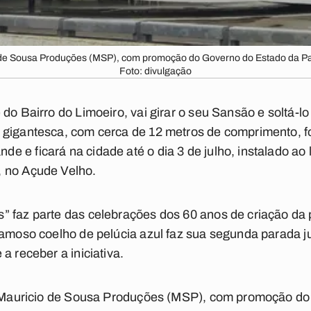
io de Sousa Produções (MSP), com promoção do Governo do Estado da Pa
Foto: divulgação
do Bairro do Limoeiro, vai girar o seu Sansão e soltá-l
 gigantesca, com cerca de 12 metros de comprimento, f
 e ficará na cidade até o dia 3 de julho, instalado ao
 no Açude Velho.
” faz parte das celebrações dos 60 anos de criação d
famoso coelho de pelúcia azul faz sua segunda parada j
a receber a iniciativa.
la Mauricio de Sousa Produções (MSP), com promoção d