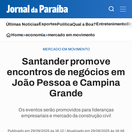
Esportes
Entretenimento
Bl
Últimas Notícias
Política
Qual a Boa?
Home
>
economia
>
mercado em movimento
MERCADO EM MOVIMENTO
Santander promove
encontros de negócios em
João Pessoa e Campina
Grande
Os eventos serão promovidos para lideranças
empresariais e mercado da construção civil
Publicado em 29/09/2025 às 16:12 | Atualizado em 29/09/2025 às 18:46