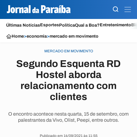
Esportes
Entretenimento
Bl
Últimas Notícias
Política
Qual a Boa?
Home
>
economia
>
mercado em movimento
MERCADO EM MOVIMENTO
Segundo Esquenta RD
Hostel aborda
relacionamento com
clientes
O encontro acontece nesta quarta, 15 de setembro, com
palestrantes da Vivo, Olist, Peepi, entre outros.
Publicado em 14/09/2021 às 11:55