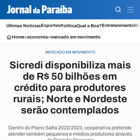
Esportes
Entretenimento
Bl
Últimas Notícias
Política
Qual a Boa?
Home
>
economia
>
mercado em movimento
MERCADO EM MOVIMENTO
Sicredi disponibiliza mais
de R$ 50 bilhões em
crédito para produtores
rurais; Norte e Nordeste
serão contemplados
Dentro do Plano Safra 2022/2023, cooperativa pretende
atender também pequenos e médios produtores através