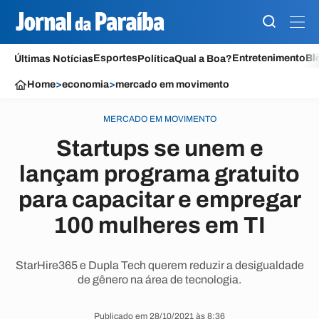
Esportes
Entretenimento
Bl
Últimas Notícias
Política
Qual a Boa?
Home
>
economia
>
mercado em movimento
MERCADO EM MOVIMENTO
Startups se unem e
lançam programa gratuito
para capacitar e empregar
100 mulheres em TI
StarHire365 e Dupla Tech querem reduzir a desigualdade
de gênero na área de tecnologia.
Publicado em 28/10/2021 às 8:36