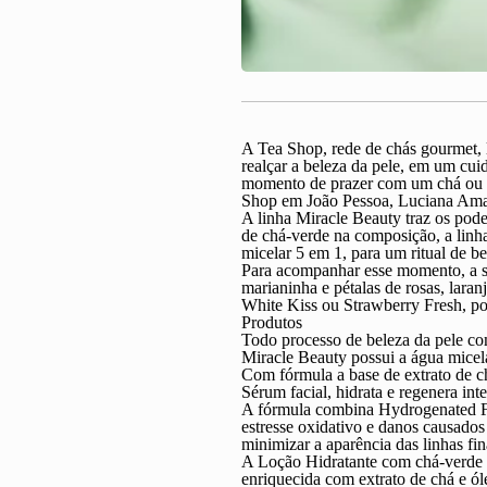
A Tea Shop, rede de chás gourmet, l
realçar a beleza da pele, em um cui
momento de prazer com um chá ou in
Shop em João Pessoa, Luciana Ama
A linha Miracle Beauty traz os pode
de chá-verde na composição, a linha
micelar 5 em 1, para um ritual de b
Para acompanhar esse momento, a su
marianinha e pétalas de rosas, lara
White Kiss ou Strawberry Fresh, p
Produtos
Todo processo de beleza da pele com
Miracle Beauty possui a água micel
Com fórmula a base de extrato de ch
Sérum facial, hidrata e regenera inte
A fórmula combina Hydrogenated Fa
estresse oxidativo e danos causados
minimizar a aparência das linhas fin
A Loção Hidratante com chá-verde é 
enriquecida com extrato de chá e ól