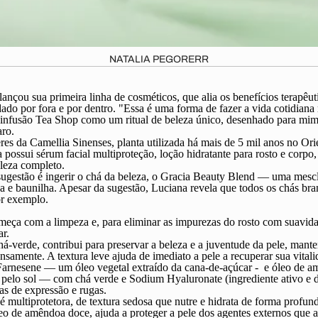
NATALIA PEGORERR
ançou sua primeira linha de cosméticos, que alia os benefícios terapêu
dado por fora e por dentro. "Essa é uma forma de fazer a vida cotidian
fusão Tea Shop como um ritual de beleza único, desenhado para mimar
ro.
res da Camellia Sinenses, planta utilizada há mais de 5 mil anos no Ori
 possui sérum facial multiproteção, loção hidratante para rosto e corpo
eleza completo.
gestão é ingerir o chá da beleza, o Gracia Beauty Blend — uma mescla 
nja e baunilha. Apesar da sugestão, Luciana revela que todos os chás br
or exemplo.
eça com a limpeza e, para eliminar as impurezas do rosto com suavidad
ar.
á-verde, contribui para preservar a beleza e a juventude da pele, mante
nsamente. A textura leve ajuda de imediato a pele a recuperar sua vitalid
rnesene — um óleo vegetal extraído da cana-de-açúcar - e óleo de am
 pelo sol — com chá verde e Sodium Hyaluronate (ingrediente ativo e de
as de expressão e rugas.
multiprotetora, de textura sedosa que nutre e hidrata de forma profund
eo de amêndoa doce, ajuda a proteger a pele dos agentes externos que a