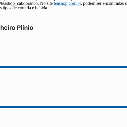
 @teashop_cabobranco. No site
teashop.com.br
, podem ser encontradas o
s tipos de comida e bebida.
heiro Plínio