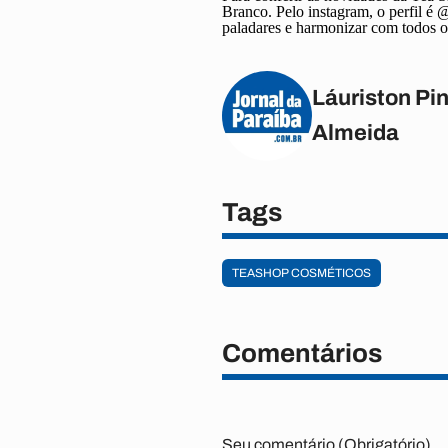
Branco. Pelo instagram, o perfil é
paladares e harmonizar com todos o
Láuriston Pin
Almeida
Tags
TEASHOP COSMÉTICOS
Comentários
Seu comentário (Obrigatório)