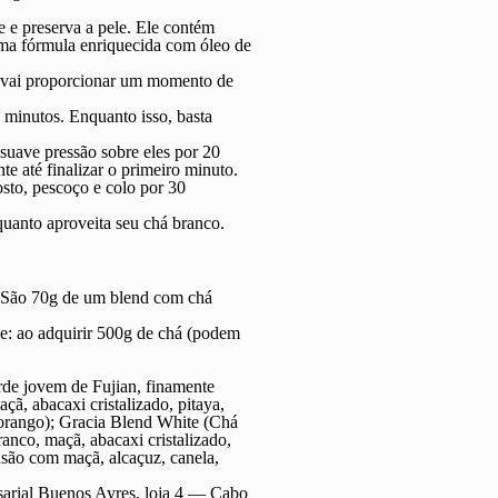
e e preserva a pele. Ele contém
 uma fórmula enriquecida com óleo de
 e vai proporcionar um momento de
 minutos. Enquanto isso, basta
uave pressão sobre eles por 20
e até finalizar o primeiro minuto.
sto, pescoço e colo por 30
uanto aproveita seu chá branco.
. São 70g de um blend com chá
he: ao adquirir 500g de chá (podem
rde jovem de Fujian, finamente
ã, abacaxi cristalizado, pitaya,
morango); Gracia Blend White (Chá
anco, maçã, abacaxi cristalizado,
usão com maçã, alcaçuz, canela,
sarial Buenos Ayres, loja 4 — Cabo