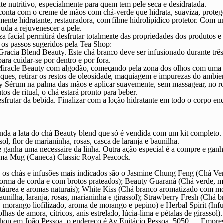
e nutritivo, especialmente para quem tem pele seca e desidratada.
 conta com o creme de mãos com chá-verde que hidrata, suaviza, proteg
amente hidratante, restauradora, com filme hidrolipídico protetor. Com
uda a rejuvenescer a pele.
za facial permitirá desfrutar totalmente das propriedades dos produtos
 os passos sugeridos pela Tea Shop:
acia Blend Beauty. Este chá branco deve ser infusionado durante três
para cuidar-se por dentro e por fora.
iracle Beauty com algodão, começando pela zona dos olhos com uma s
es, retirar os restos de oleosidade, maquiagem e impurezas do ambient
 Sérum na palma das mãos e aplicar suavemente, sem massagear, no ro
os de ritual, o chá estará pronto para beber.
utar da bebida. Finalizar com a loção hidratante em todo o corpo enq
inda a lata do chá Beauty blend que só é vendida com um kit completo
ol, flor de marianinha, rosas, casca de laranja e baunilha.
e ganha uma necessaire da linha. Outra ação especial é a compre e gan
 uma Mug (Caneca) Classic Royal Peacock.
, os chás e infusões mais indicados são o Jasmine Chung Feng (Chá Ve
orma de corda e com brotos prateados); Beauty Guaraná (Chá verde, maç
ntáurea e aromas naturais); White Kiss (Chá branco aromatizado com 
ilha, laranja, rosas, marianinha e girassol); Strawberry Fresh (Chá br
 morango liofilizado, aroma de morango e pepino) e Herbal Spirit (Inf
lhas de amora, cítricos, anis estrelado, lúcia-lima e pétalas de girassol).
 Shop em João Pessoa, o endereço é Av Epitácio Pessoa, 5050 — Empre