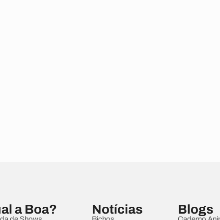
al a Boa?
Notícias
Blogs
da de Shows
Bichos
Caderno Ani