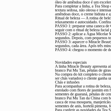
óleo de amêndoa doce é um excelent
Para completar a linha, a Tea Shop
textura sedosa, não oleosa e intens
amêndoas doce, o creme hidrata e aj
Ritual de beleza — A rotina de bele
relaxamento e autocuidado. Confira
PASSO 1: preparar uma caneca de Gr
seguir com o ritual de beleza facial 
PASSO 2: aplicar a Água Micelar M
segundos. Depois, com pequenos toqu
PASSO 3: aquecer o Miracle Beauty
segundos, cada área. Após três minut
PASSO 4: chegou o momento de desfr
Novidades especiais
A linha Miracle Beauty apresenta a
branco Pai Mu Tan, pétalas de girass
Na compra do kit completo o client
ser chás variados) o cliente ganha
Chás e infusões
Para acompanhar a rotina de beleza
enrolado com flores de jasmim em f
sementes de guaraná, pétalas de ce
branco Pai Mu Tan da China com baun
casca de rosa mosqueta, manjericão,
sementes de anis, hortelã pimenta, fo
Para conferir as novidades da Tea