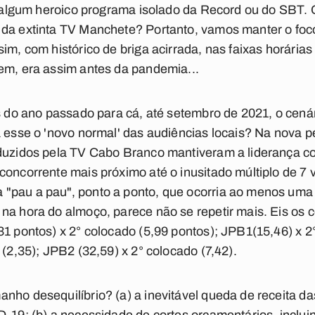
de algum heroico programa isolado da Record ou do SBT. 
 da extinta TV Manchete? Portanto, vamos manter o foc
im, com histórico de briga acirrada, nas faixas horárias
em, era assim antes da pandemia...
as do ano passado para cá, até setembro de 2021, o cená
ia esse o 'novo normal' das audiências locais? Na nova
oduzidos pela TV Cabo Branco mantiveram a liderança 
concorrente mais próximo até o inusitado múltiplo de 7 
"pau a pau", ponto a ponto, que ocorria ao menos uma 
na hora do almoço, parece não se repetir mais. Eis os
31 pontos) x 2° colocado (5,99 pontos); JPB1(15,46) x 2
 (2,35); JPB2 (32,59) x 2° colocado (7,42).
nho desequilíbrio? (a) a inevitável queda de receita da