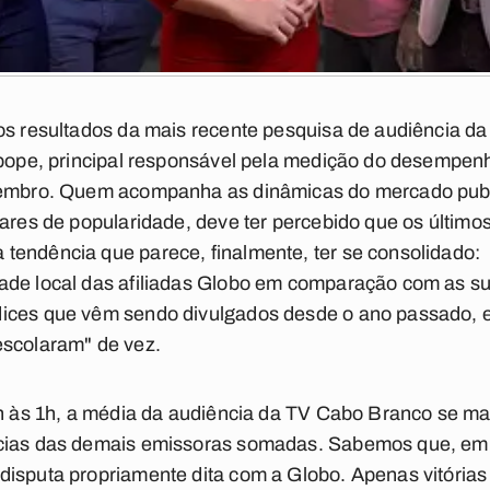
 os resultados da mais recente pesquisa de audiência d
Ibope, principal responsável pela medição do desempen
tembro. Quem acompanha as dinâmicas do mercado publici
gares de popularidade, deve ter percebido que os últimos
tendência que parece, finalmente, ter se consolidado:
ade local das afiliadas Globo em comparação com as sua
ices que vêm sendo divulgados desde o ano passado, e 
escolaram" de vez.
 6h às 1h, a média da audiência da TV Cabo Branco se m
ncias das demais emissoras somadas. Sabemos que, em 
isputa propriamente dita com a Globo. Apenas vitórias 