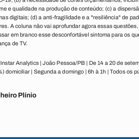
D-19; (b) a necessidade de cortes orçamentários, inclui
e e qualidade na produção de conteúdo; (c) a dispersã
mas digitais; (d) a anti-fragilidade e a "resiliência" de p
ores. A coluna não vai aprofundar agora essas questões
ssar em branco esse desconfortável sintoma para os qu
ança de TV.
 Instar Analytics | João Pessoa/PB | De 14 a 20 de sete
) domiciliar | Segunda a domingo | 6h à 1h | Todos os p
heiro Plínio