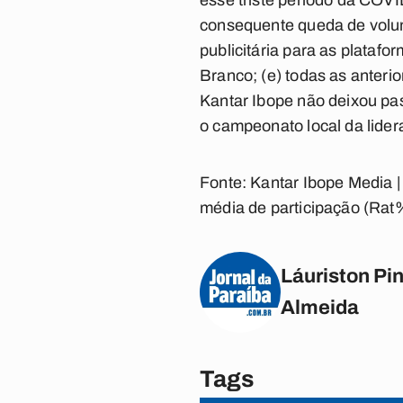
esse triste período da COVI
consequente queda de volum
publicitária para as platafor
Branco; (e) todas as anteri
Kantar Ibope não deixou pa
o campeonato local da lider
Fonte: Kantar Ibope Media |
média de participação (Rat%
Láuriston Pin
Almeida
Tags