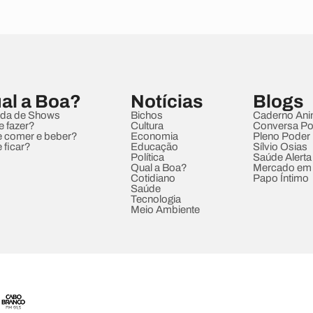
al a Boa?
Notícias
Blogs
da de Shows
Bichos
Caderno Ani
e fazer?
Cultura
Conversa Pol
 comer e beber?
Economia
Pleno Poder
 ficar?
Educação
Sílvio Osias
Política
Saúde Alerta
Qual a Boa?
Mercado em
Cotidiano
Papo Íntimo
Saúde
Tecnologia
Meio Ambiente