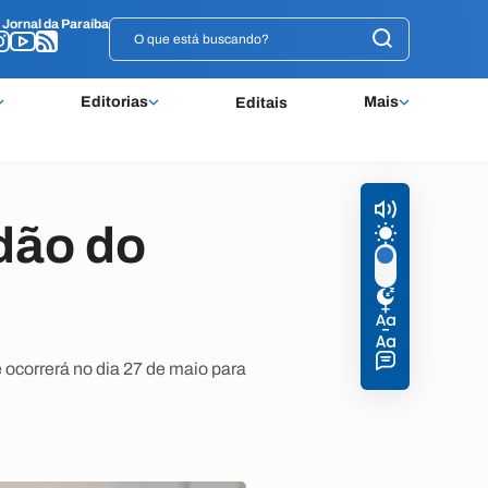
o
o
Jornal da Paraíba
Jornal da Paraíba
Editorias
Mais
Editais
dão do
 ocorrerá no dia 27 de maio para