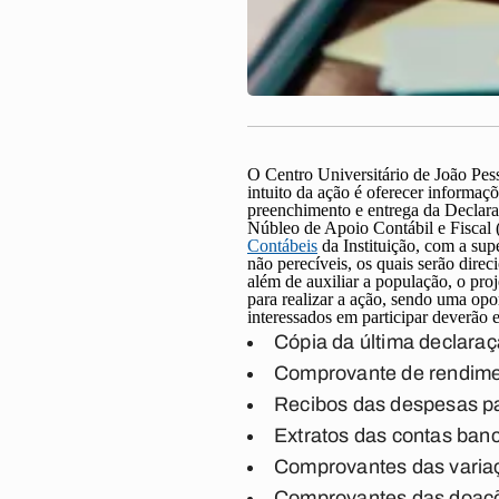
O Centro Universitário de João Pes
intuito da ação é oferecer informaç
preenchimento e entrega da Declara
Núbleo de Apoio Contábil e Fiscal 
Contábeis
da Instituição, com a sup
não perecíveis, os quais serão dire
além de auxiliar a população, o pr
para realizar a ação, sendo uma opo
interessados em participar deverão
Cópia da última declaraç
Comprovante de rendimen
Recibos das despesas pag
Extratos das contas banc
Comprovantes das variaç
Comprovantes das doaçõe