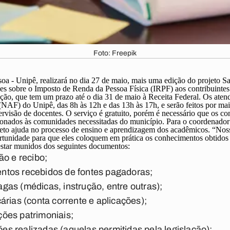
Foto: Freepik
soa - Unipê, realizará no dia 27 de maio, mais uma edição do projeto
ões sobre o Imposto de Renda da Pessoa Física (IRPF) aos contribuintes 
ção, que tem um prazo até o dia 31 de maio à Receita Federal. Os aten
(NAF) do Unipê, das 8h às 12h e das 13h às 17h, e serão feitos por ma
ervisão de docentes. O serviço é gratuito, porém é necessário que os c
cionados às comunidades necessitadas do município. Para o coordenador 
ojeto ajuda no processo de ensino e aprendizagem dos acadêmicos. “No
rtunidade para que eles coloquem em prática os conhecimentos obtidos 
 estar munidos dos seguintes documentos:
ão e recibo;
tos recebidos de fontes pagadoras;
as (médicas, instrução, entre outras);
árias (conta corrente e aplicações);
ões patrimoniais;
s realizadas (aquelas permitidas pela legislação);