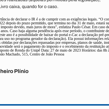
ivro caixa, quando for o caso.
ância de declarar o IR é a de cumprir com as exigências legais. “O con
2 depois do prazo permitido, que termina no dia 31 de maio, estará su
imposto devido, mais juros de mora”, enfatiza Paulo César. Em caso d
 5 anos. Caso haja alguma pendência após esse período, o contribuinte d
ste ano é a possibilidade de baixar do portal e-Cac a declaração pré-p
 para uso no programa gerador da declaração). Ela possui informações re
is obtidas por declarações repassadas por empresas, planos de saúde, ins
novidade será o pagamento do imposto e o recebimento da restituição at
mposto de Renda do Unipê
Data:
27 de maio de 2023
Horários:
das 8h 
oão Machado, 515, Centro de João Pessoa
heiro Plínio