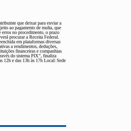
tribuinte que deixar para enviar a
jeito ao pagamento de multa, que
e erros no procedimento, o prazo
everá procurar a Receita Federal.
reenchida em plataformas diversas
lativas a rendimentos, deduções,
tituições financeiras e companhias
ravés do sistema PIX”, finaliza
às 12h e das 13h às 17h
Local:
Sede