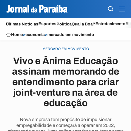
Esportes
Entretenimento
Bl
Últimas Notícias
Política
Qual a Boa?
Home
>
economia
>
mercado em movimento
MERCADO EM MOVIMENTO
Vivo e Ânima Educação
assinam memorando de
entendimento para criar
joint-venture na área de
educação
Nova empresa tem propósito de impulsionar
empregabilidade e começará a operar em 2022,