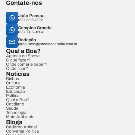
Contate-nos
João Pessoa
(83) 2106.1892
Campina Grande
(83) 3315-3204
Redação
jornalismo@jornaldaparaiba.com.br
Qual a Boa?
Agenda de Shows
O que fazer?
Onde comer e beber?
Onde ficar?
Notícias
Bichos
Cultura
Economia
Educação
Política
Qual a Boa?
Cotidiano
Saúde
Tecnologia
Meio Ambiente
Blogs
Caderno Animal
Conversa Política