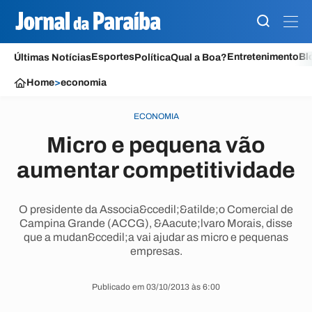
Esportes
Entretenimento
Bl
Últimas Notícias
Política
Qual a Boa?
Home
>
economia
ECONOMIA
Micro e pequena vão
aumentar competitividade
O presidente da Associa&ccedil;&atilde;o Comercial de
Campina Grande (ACCG), &Aacute;lvaro Morais, disse
que a mudan&ccedil;a vai ajudar as micro e pequenas
empresas.
Publicado em 03/10/2013 às 6:00