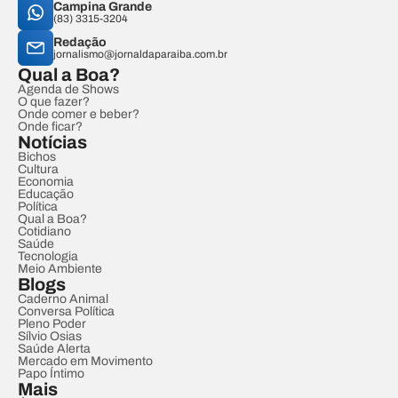
Campina Grande
(83) 3315-3204
Redação
jornalismo@jornaldaparaiba.com.br
Qual a Boa?
Agenda de Shows
O que fazer?
Onde comer e beber?
Onde ficar?
Notícias
Bichos
Cultura
Economia
Educação
Política
Qual a Boa?
Cotidiano
Saúde
Tecnologia
Meio Ambiente
Blogs
Caderno Animal
Conversa Política
Pleno Poder
Sílvio Osias
Saúde Alerta
Mercado em Movimento
Papo Íntimo
Mais