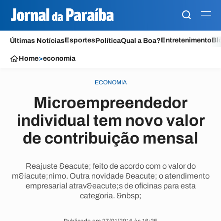
Esportes
Entretenimento
Bl
Últimas Notícias
Política
Qual a Boa?
Home
>
economia
ECONOMIA
Microempreendedor
individual tem novo valor
de contribuição mensal
Reajuste &eacute; feito de acordo com o valor do
m&iacute;nimo. Outra novidade &eacute; o atendimento
empresarial atrav&eacute;s de oficinas para esta
categoria. &nbsp;