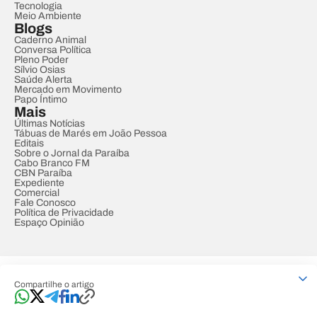
Tecnologia
Meio Ambiente
Blogs
Caderno Animal
Conversa Política
Pleno Poder
Sílvio Osias
Saúde Alerta
Mercado em Movimento
Papo Íntimo
Mais
Últimas Notícias
Tábuas de Marés em João Pessoa
Editais
Sobre o Jornal da Paraíba
Cabo Branco FM
CBN Paraíba
Expediente
Comercial
Fale Conosco
Política de Privacidade
Espaço Opinião
© REDE PARAÍBA DE COMUNICAÇÃO
Compartilhe o artigo
Developed by
Designed by