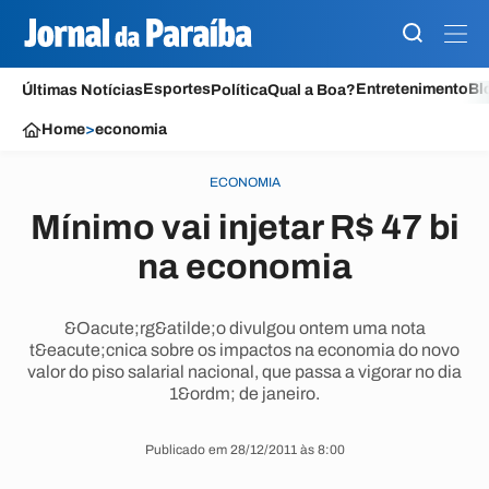
Esportes
Entretenimento
Bl
Últimas Notícias
Política
Qual a Boa?
Home
>
economia
ECONOMIA
Mínimo vai injetar R$ 47 bi
na economia
&Oacute;rg&atilde;o divulgou ontem uma nota
t&eacute;cnica sobre os impactos na economia do novo
valor do piso salarial nacional, que passa a vigorar no dia
1&ordm; de janeiro.
Publicado em 28/12/2011 às 8:00