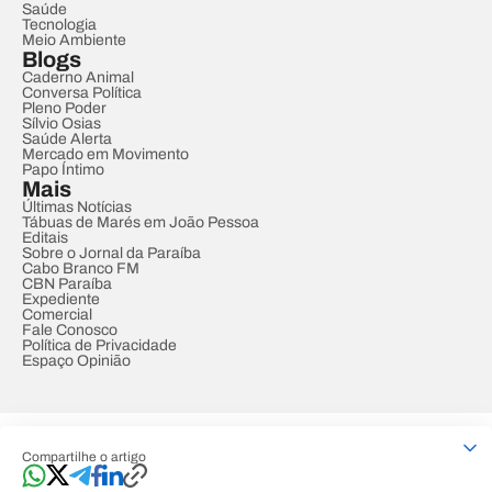
Saúde
Tecnologia
Meio Ambiente
Blogs
Caderno Animal
Conversa Política
Pleno Poder
Sílvio Osias
Saúde Alerta
Mercado em Movimento
Papo Íntimo
Mais
Últimas Notícias
Tábuas de Marés em João Pessoa
Editais
Sobre o Jornal da Paraíba
Cabo Branco FM
CBN Paraíba
Expediente
Comercial
Fale Conosco
Política de Privacidade
Espaço Opinião
© REDE PARAÍBA DE COMUNICAÇÃO
Compartilhe o artigo
Developed by
Designed by