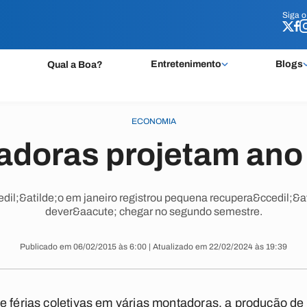
Siga 
Siga 
Entretenimento
Blogs
Qual a Boa?
ECONOMIA
doras projetam ano d
dil;&atilde;o em janeiro registrou pequena recupera&ccedil;&
dever&aacute; chegar no segundo semestre.
Publicado em 06/02/2015 às 6:00 | Atualizado em 22/02/2024 às 19:39
e férias coletivas em várias montadoras, a produção d