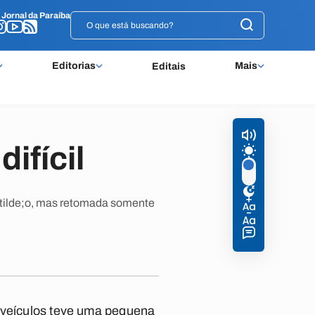
o
o
Jornal da Paraíba
Jornal da Paraíba
Editorias
Mais
Editais
ifícil
atilde;o, mas retomada somente
e veículos teve uma pequena