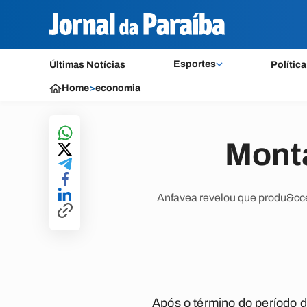
Esportes
Últimas Notícias
Política
Home
>
economia
Monta
Anfavea revelou que produ&cce
Após o término do período d