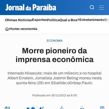
Esportes
Entretenimento
Bl
Últimas Notícias
Política
Qual a Boa?
Home
>
economia
ECONOMIA
Morre pioneiro da
imprensa econômica
Internado h&aacute; mais de um m&ecirc;s no hospital
Albert Einstein, Jornalista Joelmir Beting morreu nesta
quinta-feira (29) em S&atilde;o&nbsp;Paulo.
Publicado em 30/11/2012 às 6:00