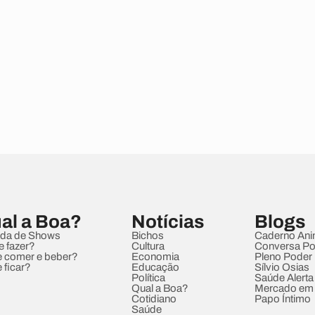
al a Boa?
Notícias
Blogs
da de Shows
Bichos
Caderno Ani
e fazer?
Cultura
Conversa Pol
 comer e beber?
Economia
Pleno Poder
 ficar?
Educação
Sílvio Osias
Política
Saúde Alerta
Qual a Boa?
Mercado em
Cotidiano
Papo Íntimo
Saúde