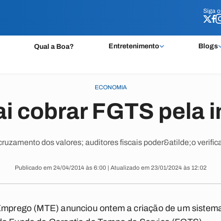
Siga 
Siga 
Entretenimento
Blogs
Qual a Boa?
ECONOMIA
i cobrar FGTS pela i
ruzamento dos valores; auditores fiscais poder&atilde;o verifi
Publicado em 24/04/2014 às 6:00 | Atualizado em 23/01/2024 às 12:02
 Emprego (MTE) anunciou ontem a criação de um sistema