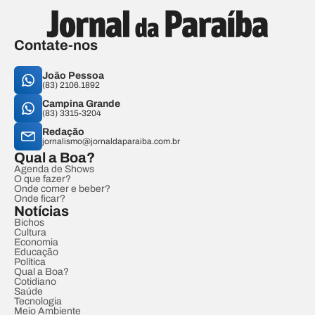
Contate-nos
João Pessoa
(83) 2106.1892
Campina Grande
(83) 3315-3204
Redação
jornalismo@jornaldaparaiba.com.br
Qual a Boa?
Agenda de Shows
O que fazer?
Onde comer e beber?
Onde ficar?
Notícias
Bichos
Cultura
Economia
Educação
Política
Qual a Boa?
Cotidiano
Saúde
Tecnologia
Meio Ambiente