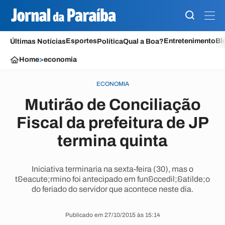
Esportes
Entretenimento
Bl
Últimas Notícias
Política
Qual a Boa?
Home
>
economia
ECONOMIA
Mutirão de Conciliação
Fiscal da prefeitura de JP
termina quinta
Iniciativa terminaria na sexta-feira (30), mas o
t&eacute;rmino foi antecipado em fun&ccedil;&atilde;o
do feriado do servidor que acontece neste dia.
Publicado em 27/10/2015 às 15:14