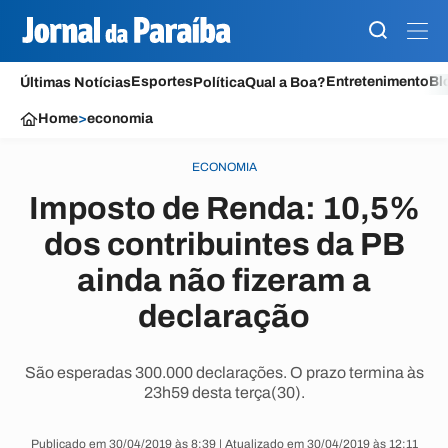
Esportes
Entretenimento
Bl
Últimas Notícias
Política
Qual a Boa?
Home
>
economia
ECONOMIA
Imposto de Renda: 10,5%
dos contribuintes da PB
ainda não fizeram a
declaração
São esperadas 300.000 declarações. O prazo termina às
23h59 desta terça(30).
Publicado em 30/04/2019 às 8:39 | Atualizado em 30/04/2019 às 12:11