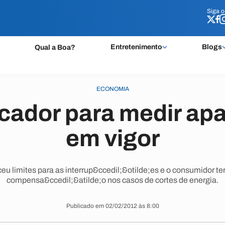
Siga 
Siga 
Entretenimento
Blogs
Qual a Boa?
ECONOMIA
cador para medir ap
em vigor
eu limites para as interrup&ccedil;&otilde;es e o consumidor ter
compensa&ccedil;&atilde;o nos casos de cortes de energia.
Publicado em 02/02/2012 às 8:00