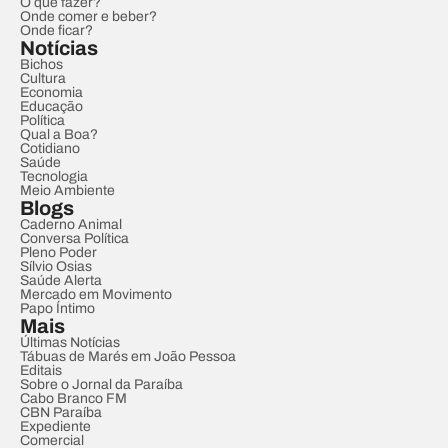
O que fazer?
Onde comer e beber?
Onde ficar?
Notícias
Bichos
Cultura
Economia
Educação
Política
Qual a Boa?
Cotidiano
Saúde
Tecnologia
Meio Ambiente
Blogs
Caderno Animal
Conversa Política
Pleno Poder
Sílvio Osias
Saúde Alerta
Mercado em Movimento
Papo Íntimo
Mais
Últimas Notícias
Tábuas de Marés em João Pessoa
Editais
Sobre o Jornal da Paraíba
Cabo Branco FM
CBN Paraíba
Expediente
Comercial