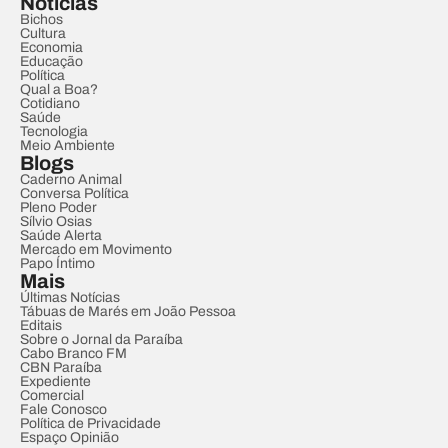
Notícias
Bichos
Cultura
Economia
Educação
Política
Qual a Boa?
Cotidiano
Saúde
Tecnologia
Meio Ambiente
Blogs
Caderno Animal
Conversa Política
Pleno Poder
Sílvio Osias
Saúde Alerta
Mercado em Movimento
Papo Íntimo
Mais
Últimas Notícias
Tábuas de Marés em João Pessoa
Editais
Sobre o Jornal da Paraíba
Cabo Branco FM
CBN Paraíba
Expediente
Comercial
Fale Conosco
Política de Privacidade
Espaço Opinião