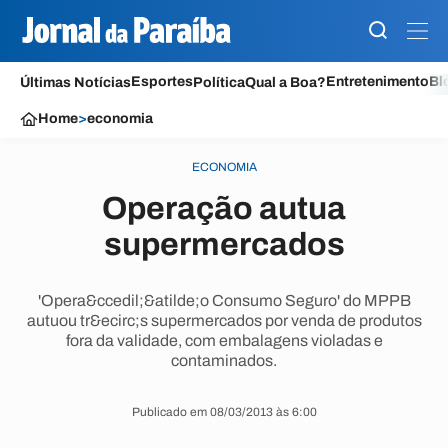
Esportes
Entretenimento
Bl
Últimas Notícias
Política
Qual a Boa?
Home
>
economia
ECONOMIA
Operação autua
supermercados
'Opera&ccedil;&atilde;o Consumo Seguro' do MPPB
autuou tr&ecirc;s supermercados por venda de produtos
fora da validade, com embalagens violadas e
contaminados.
Publicado em 08/03/2013 às 6:00