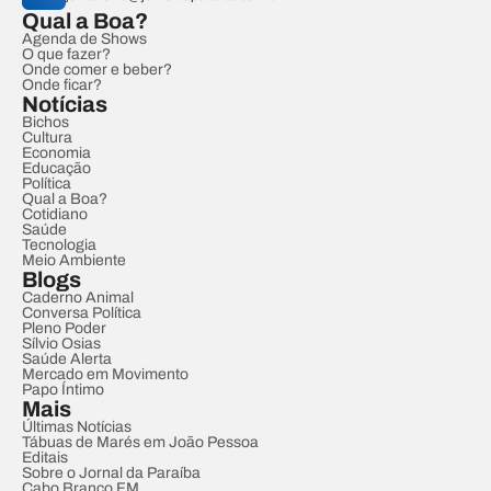
Qual a Boa?
Agenda de Shows
O que fazer?
Onde comer e beber?
Onde ficar?
Notícias
Bichos
Cultura
Economia
Educação
Política
Qual a Boa?
Cotidiano
Saúde
Tecnologia
Meio Ambiente
Blogs
Caderno Animal
Conversa Política
Pleno Poder
Sílvio Osias
Saúde Alerta
Mercado em Movimento
Papo Íntimo
Mais
Últimas Notícias
Tábuas de Marés em João Pessoa
Editais
Sobre o Jornal da Paraíba
Cabo Branco FM