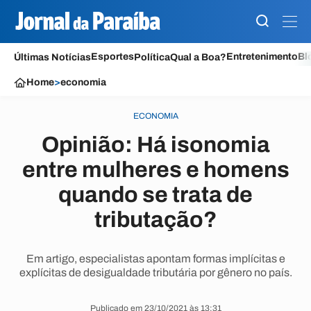
Esportes
Entretenimento
Bl
Últimas Notícias
Política
Qual a Boa?
Home
>
economia
ECONOMIA
Opinião: Há isonomia
entre mulheres e homens
quando se trata de
tributação?
Em artigo, especialistas apontam formas implícitas e
explícitas de desigualdade tributária por gênero no país.
Publicado em 23/10/2021 às 13:31