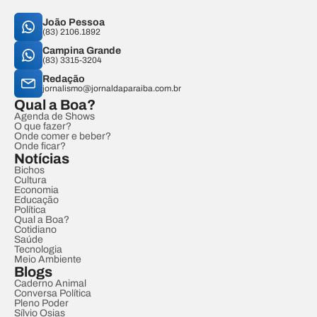
João Pessoa
(83) 2106.1892
Campina Grande
(83) 3315-3204
Redação
jornalismo@jornaldaparaiba.com.br
Qual a Boa?
Agenda de Shows
O que fazer?
Onde comer e beber?
Onde ficar?
Notícias
Bichos
Cultura
Economia
Educação
Política
Qual a Boa?
Cotidiano
Saúde
Tecnologia
Meio Ambiente
Blogs
Caderno Animal
Conversa Política
Pleno Poder
Sílvio Osias