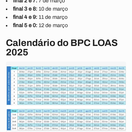
final 2 e 7:
7 de março
final 3 e 8:
10 de março
final 4 e 9:
11 de março
final 5 e 0:
12 de março
Calendário do BPC LOAS
2025