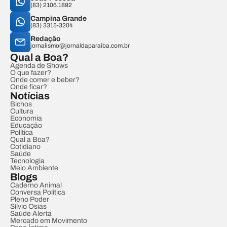
(83) 2106.1892
Campina Grande
(83) 3315-3204
Redação
jornalismo@jornaldaparaiba.com.br
Qual a Boa?
Agenda de Shows
O que fazer?
Onde comer e beber?
Onde ficar?
Notícias
Bichos
Cultura
Economia
Educação
Política
Qual a Boa?
Cotidiano
Saúde
Tecnologia
Meio Ambiente
Blogs
Caderno Animal
Conversa Política
Pleno Poder
Sílvio Osias
Saúde Alerta
Mercado em Movimento