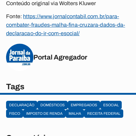
Conteúdo original via Wolters Kluwer
Fonte:
https://www.jornalcontabil.com.br/para-
combater-fraudes-malha-fina-cruzara-dados-da-
declaracao-do-ir-com-esocial/
Portal Agregador
Tags
DECLARAÇÃO
DOMÉSTICOS
EMPREGADOS
ESOCIAL
FISCO
IMPOSTO DE RENDA
MALHA
RECEITA FEDERAL