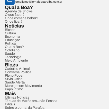
jornalismo@jornaldaparaiba.com.br
Qual a Boa?
Agenda de Shows
O que fazer?
Onde comer e beber?
Onde ficar?
Notícias
Bichos
Cultura
Economia
Educação
Política
Qual a Boa?
Cotidiano
Saúde
Tecnologia
Meio Ambiente
Blogs
Caderno Animal
Conversa Política
Pleno Poder
Sílvio Osias
Saúde Alerta
Mercado em Movimento
Papo Íntimo
Mais
Últimas Notícias
Tábuas de Marés em João Pessoa
Editais
Sobre o Jornal da Paraíba