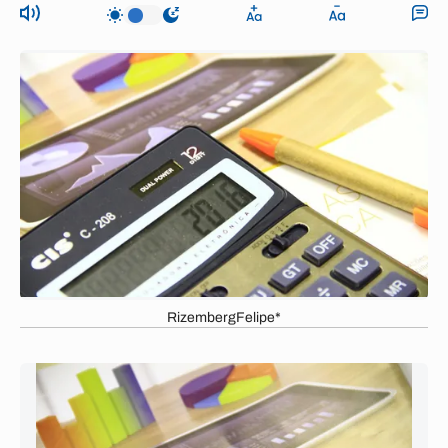
RizembergFelipe*