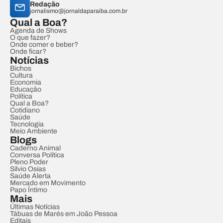
Redação
jornalismo@jornaldaparaiba.com.br
Qual a Boa?
Agenda de Shows
O que fazer?
Onde comer e beber?
Onde ficar?
Notícias
Bichos
Cultura
Economia
Educação
Política
Qual a Boa?
Cotidiano
Saúde
Tecnologia
Meio Ambiente
Blogs
Caderno Animal
Conversa Política
Pleno Poder
Sílvio Osias
Saúde Alerta
Mercado em Movimento
Papo Íntimo
Mais
Últimas Notícias
Tábuas de Marés em João Pessoa
Editais