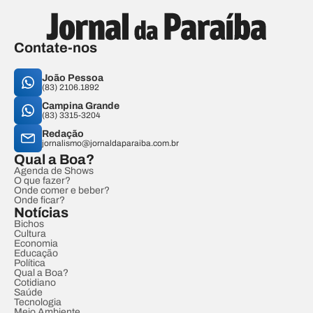
Contate-nos
João Pessoa
(83) 2106.1892
Campina Grande
(83) 3315-3204
Redação
jornalismo@jornaldaparaiba.com.br
Qual a Boa?
Agenda de Shows
O que fazer?
Onde comer e beber?
Onde ficar?
Notícias
Bichos
Cultura
Economia
Educação
Política
Qual a Boa?
Cotidiano
Saúde
Tecnologia
Meio Ambiente