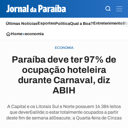
Esportes
Entretenimento
Bl
Últimas Notícias
Política
Qual a Boa?
Home
>
economia
ECONOMIA
Paraíba deve ter 97% de
ocupação hoteleira
durante Carnaval, diz
ABIH
A Capital e os Litorais Sul e Norte possuem 14.384 leitos
que dever&atilde;o estar totalmente ocupados a partir
deste fim de semana at&eacute; a Quarta-feira de Cinzas