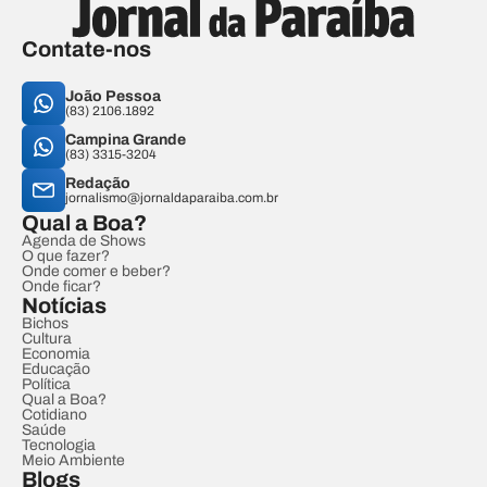
Contate-nos
João Pessoa
(83) 2106.1892
Campina Grande
(83) 3315-3204
Redação
jornalismo@jornaldaparaiba.com.br
Qual a Boa?
Agenda de Shows
O que fazer?
Onde comer e beber?
Onde ficar?
Notícias
Bichos
Cultura
Economia
Educação
Política
Qual a Boa?
Cotidiano
Saúde
Tecnologia
Meio Ambiente
Blogs