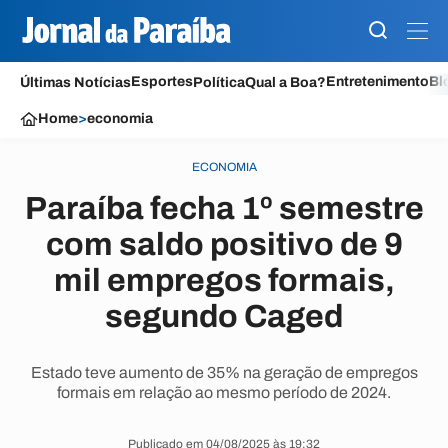
Esportes
Entretenimento
Bl
Últimas Notícias
Política
Qual a Boa?
Home
>
economia
ECONOMIA
Paraíba fecha 1º semestre
com saldo positivo de 9
mil empregos formais,
segundo Caged
Estado teve aumento de 35% na geração de empregos
formais em relação ao mesmo período de 2024.
Publicado em 04/08/2025 às 19:32