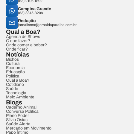
(83) 2106.1892
Campina Grande
(83) 3315-3204
Redação
jornalismo@jornaldaparaiba.com.br
Qual a Boa?
Agenda de Shows
O que fazer?
Onde comer e beber?
Onde ficar?
Notícias
Bichos
Cultura
Economia
Educação
Política
Qual a Boa?
Cotidiano
Saúde
Tecnologia
Meio Ambiente
Blogs
Caderno Animal
Conversa Política
Pleno Poder
Sílvio Osias
Saúde Alerta
Mercado em Movimento
Papo Íntimo