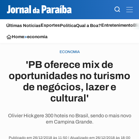
Esportes
Entretenimento
Bl
Últimas Notícias
Política
Qual a Boa?
Home
>
economia
ECONOMIA
'PB oferece mix de
oportunidades no turismo
de negócios, lazer e
cultural'
Olivier Hick gere 300 hoteis no Brasil, sendo o mais novo
em Campina Grande.
Publicado em 26/12/2018 às 11:50 | Atualizado em 26/12/2018 às 18:00