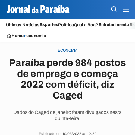
Esportes
Entretenimento
Bl
Últimas Notícias
Política
Qual a Boa?
Home
>
economia
ECONOMIA
Paraíba perde 984 postos
de emprego e começa
2022 com déficit, diz
Caged
Dados do Caged de janeiro foram divulgados nesta
quinta-feira.
Publicado em 10/03/2022 às 12:24